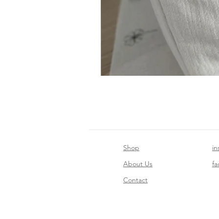
Shop
in
About Us
f
Contact