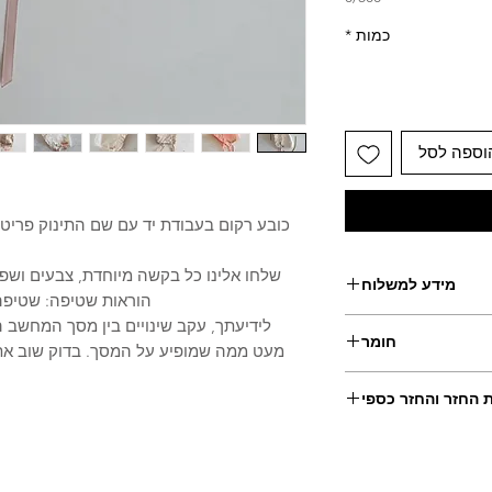
כמות
*
וספה לסל
כובע רקום בעבודת יד עם שם התינוק פריט 
שלחו אלינו כל בקשה מיוחדת, צבעים ושפה
מידע למשלוח
הוראות שטיפה: שטיפה י
לידיעתך, עקב שינויים בין מסך המחשב 
5- ימי עסקים
חומר
מעט ממה שמופיע על המסך. בדוק שוב את 
100% כותנה
ת החזר והחזר כספי
ם שאינם בעיצוב אישי.
לשם כך יש ליצור קשר עימנו תוך 14 יום מקבלת הפריט
ם מקבלתו.