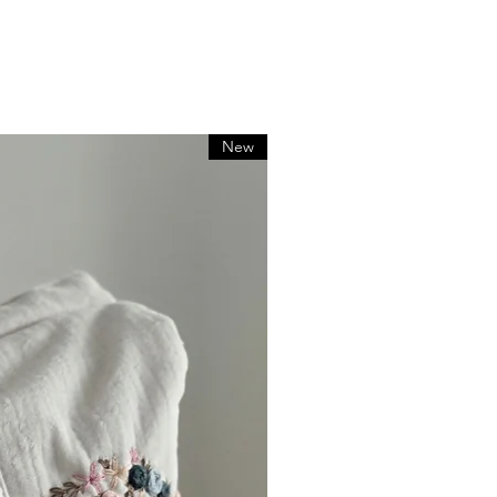
איננו מקבלים ביטולים על הזמנות בע
אך ניתן ליצור קשר במיד
עלות משלוח החזרת הפריט באחריות
לכל אובדן ערך וה
New