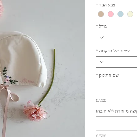
צבע הבד
*
גודל
*
עיצוב של הרקמה
*
שם התינוק
*
0/200
שה מיוחדת (לא חובה)
0/500