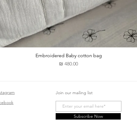
תצוגה מהירה
Embroidered Baby cotton bag
מחיר
stagram
Join our mailing list
acebook
Subscribe Now