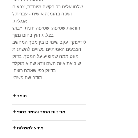
שלחו אלינו כל בקשה מיוחדת, צבעים
ושפה בהזמנה אישית - עברית \
אנגלית.
הוראות שטיפה: שטיפה ידנית, ייבוש
בצל, גיהוץ בחום נמוך
לידיעתך, עקב שינויים בין מסך המחשב
הצבעים האמיתיים עשויים להשתנות
מעט ממה שמופיע על המסך. בדוק
שוב את איות השם וודא שהוא מוקלד
בדיוק כפי שאתה רוצה.
תודה שחיפשת!
חומר
100% כותנה
מדיניות החזר והחזר כספי
ניתן להחזיר או להחליף פריטים שאינם
מידע למשלוח
בעיצוב אישי.
לשם כך יש ליצור קשר עימנו תוך 14 יום