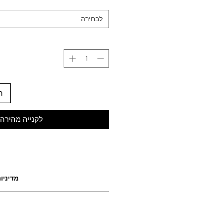
לבחירה
ה
לקנייה מהירה
מדיניו
ניתן להחזיר או להחליף פריטי
ולשלוח את הפריט חזרה תוך 30 יו