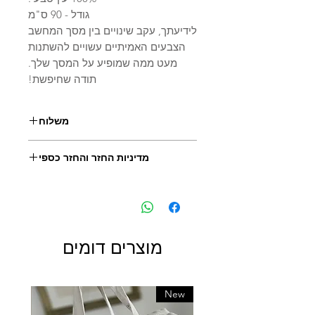
גודל - 90 ס"מ
לידיעתך, עקב שינויים בין מסך המחשב
הצבעים האמיתיים עשויים להשתנות
מעט ממה שמופיע על המסך שלך.
תודה שחיפשת!
משלוח
מוכן למשלוח תוך
מדיניות החזר והחזר כספי
5-10 ימי עסקים
ניתן להחזיר או להחליף פריט שאינו
בעיצוב אישי.
לשם כך יש ליצור עמנו קשר תוך 14 יום
מקבלת הפריט ולשלוח את הפריט חזרה
תוך 30 יום מקבלתו.
מוצרים דומים
איננו מקבלים ביטולים על הזמנות בעיצוב
אישי שכבר נכנסו לתהליך ייצור, אך ניתן
ליצור קשר במידה ויש שינויים בהזמנה.
New
עלות המשלוח חזרה באחריות הרוכש,