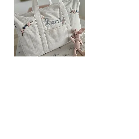
הקונה אחראי לכל אובדן ערך והחזרת
הפריט בשלמותו.
Embroidered Baby cotton
bag
מחיר
instagram
Shop
facebook